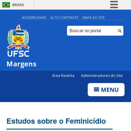
BRASIL
Simplifique!
ACESSIBILIDADE
ALTO CONTRASTE
MAPA DO SITE
Comunica BR
Participe
Acesso à informação
Legislação
Margens
Canais
Área Restrita
Administradores do Site
MENU
Estudos sobre o Feminicídio